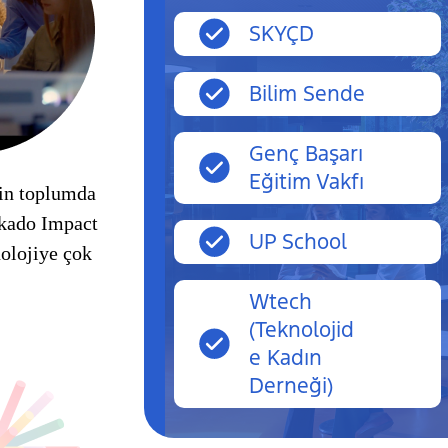
SKYÇD
Bilim Sende
Genç Başarı
Eğitim Vakfı
nin toplumda
ikado Impact
UP School
olojiye çok
Wtech
(Teknolojid
e Kadın
Derneği)