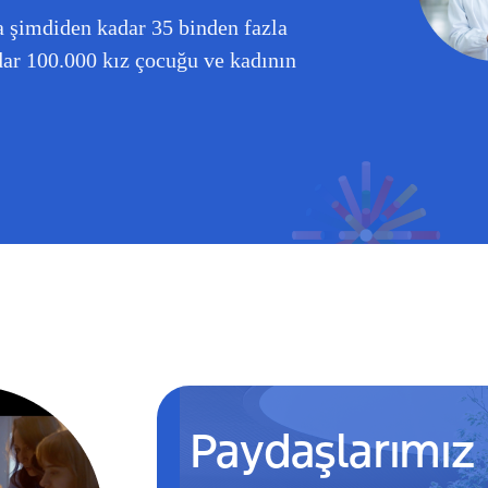
 şimdiden kadar 35 binden fazla
dar 100.000 kız çocuğu ve kadının
Paydaşlarımız