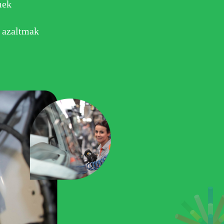
mek
i azaltmak