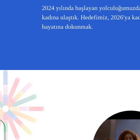
2024 yılında başlayan yolculuğumuzda
kadına ulaştık. Hedefimiz, 2026'ya ka
hayatına dokunmak.